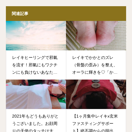
関連記事
レイキヒーリングで邪氣
レイキでかかとのズレ
を流す！邪氣にもワクチ
（骨盤の歪み）を整え、
ンにも負けないあなたに
オーラに輝きを♡「かか
♡
と測定」はじめました♡
2021年もどうもありがと
【1ヶ月集中レイキx玄米
うございました。お顔周
ファスティングサポー
りの天使のタッチは大好
ト】絶不調からの脱出！