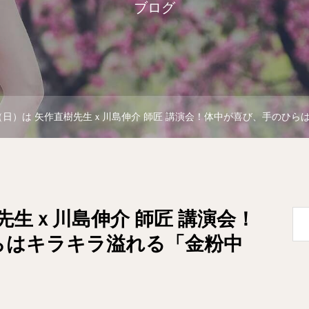
ブログ
4（日）は 矢作直樹先生ｘ川島伸介 師匠 講演会！体中が喜び、手のひ
樹先生ｘ川島伸介 師匠 講演会！
らはキラキラ溢れる「金粉中