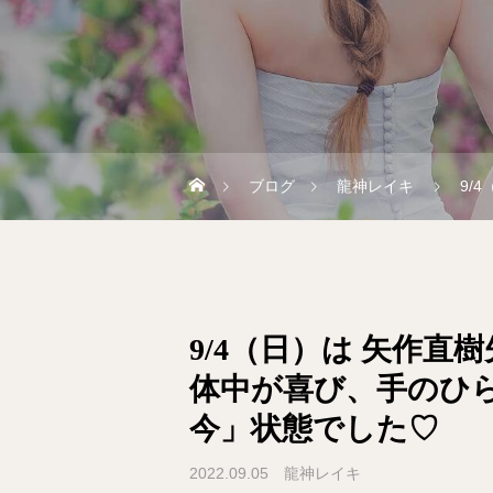
ブログ
龍神レイキ
9/
9/4（日）は 矢作直
体中が喜び、手のひ
今」状態でした♡
2022.09.05
龍神レイキ