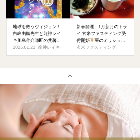
地球を救うヴィジョン！
新春開運、1月新月のトラ
白峰由鵬先生と龍神レイ
イ 玄米ファスティング受
2025.01.12
キ川島伸介師匠の共著が
付開始
星のミッション
ついに発売！
2025.01.22
龍神レイキ
を遂行するアセンション
玄米ファスティング
出来る土台作りを