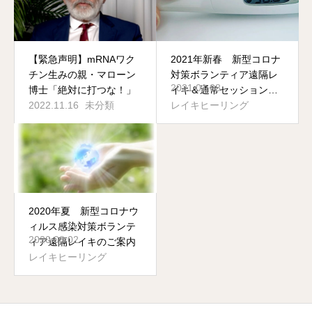
【緊急声明】mRNAワク
2021年新春 新型コロナ
チン生みの親・マローン
対策ボランティア遠隔レ
2021.01.08
博士「絶対に打つな！」
イキ＆通常セッションご
2022.11.16
未分類
予約受付のご案内
レイキヒーリング
2020年夏 新型コロナウ
ィルス感染対策ボランテ
2020.08.02
ィア遠隔レイキのご案内
レイキヒーリング