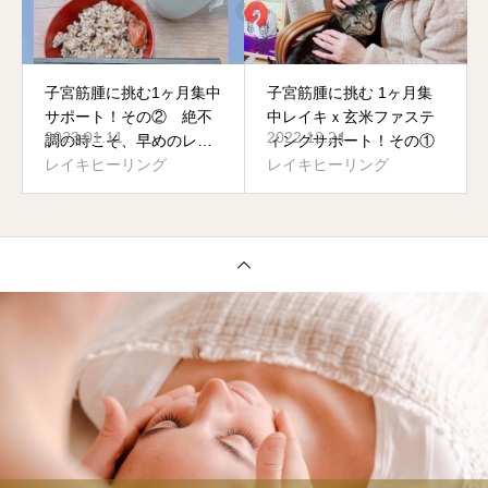
子宮筋腫に挑む⁡1ヶ月集中
子宮筋腫に挑む 1ヶ月集
サポート！その② 絶不
中レイキｘ玄米ファステ
2023.01.11
2022.12.24
調の時こそ、早めのレイ
ィングサポート！その①
キ！
レイキヒーリング
レイキヒーリング