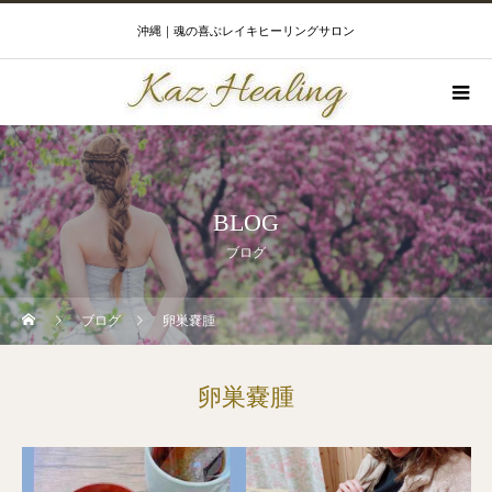
沖縄｜魂の喜ぶレイキヒーリングサロン
BLOG
ブログ
ブログ
卵巣嚢腫
卵巣嚢腫