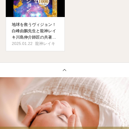
地球を救うヴィジョン！
白峰由鵬先生と龍神レイ
キ川島伸介師匠の共著が
ついに発売！
2025.01.22
龍神レイキ