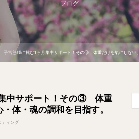
ブログ
子宮筋腫に挑む⁡1ヶ月集中サポート！その③ 体重だけを氣にしない
月集中サポート！その③ 体重
心・体・魂の調和を目指す。
スティング