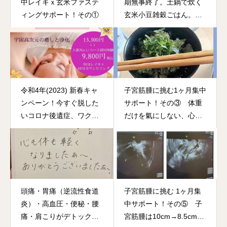
中レイキｘ玄米ファステ
期無事終了。土鍋で炊く
ィングサポート！その①
玄米小豆雑穀ごはん。キ
ラキラしています。
令和4年(2023) 新春キャ
子宮筋腫に挑む⁡1ヶ月集中
ンペーン！今すぐ脱した
サポート！その③ 体重
いコロナ後遺症、ワクチ
だけを氣にしない、心・
ン後遺症に全身全霊で挑
体・魂の調和を目指す。
みます！
頭痛・胃痛（逆流性食道
子宮筋腫に挑む 1ヶ月集
炎）・高血圧・便秘・腰
中サポート⁡！その⑤ 子
痛・肩こりがデトックス
宮筋腫は10cm→8.5cmと