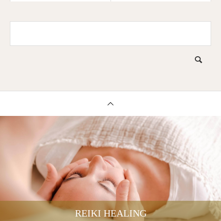
く！
REIKI HEALING