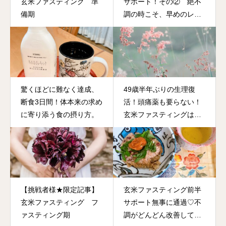
玄米ファスティング 準
サポート！その② 絶不
備期
調の時こそ、早めのレイ
キ！
驚くほどに難なく達成、
49歳半年ぶりの生理復
断食3日間！体本来の求め
活！頭痛薬も要らない！
に寄り添う食の摂り方。
玄米ファスティングは究
極の体質改善、アンチエ
イジング法だった！
【挑戦者様★限定記事】
玄米ファスティング前半
玄米ファスティング フ
サポート無事に通過♡不
ァスティング期
調がどんどん改善してい