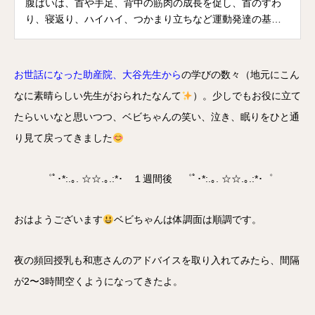
腹ばいは、首や手足、背中の筋肉の成長を促し、首のすわ
り、寝返り、ハイハイ、つかまり立ちなど運動発達の基本
になる姿勢です。また、あお向けで寝ている時とは違い、
物を見る角度や範囲が広がり、興味が広がります♪おうちで
もやってみてください☆彡横浜市 保土ケ谷区 子育て・
お世話になった助産院
、
大谷先生
から
の学びの数々（地元にこん
教育https://www.city.yokoham...
なに素晴らしい先生がおられたなんて
）。少しでもお役に立て
たらいいなと思いつつ、ベビちゃんの笑い、泣き、眠りをひと通
り見て戻ってきました
゜ﾟ･*:.｡. ☆☆.｡.:*･ １週間後 ゜ﾟ･*:.｡. ☆☆.｡.:*･゜
おはようございます
ベビちゃんは体調面は順調です。
夜の頻回授乳も和恵さんのアドバイスを取り入れてみたら、間隔
が2〜3時間空くようになってきたよ。