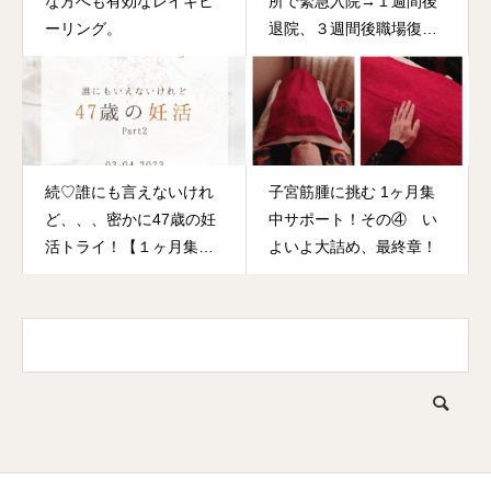
な方へも有効なレイキヒ
所で緊急入院→１週間後
ーリング。
退院、３週間後職場復帰
へ！レイキと食事療法で
奇跡の復活を起こす！
続♡誰にも言えないけれ
子宮筋腫に挑む 1ヶ月集
ど、、、密かに47歳の妊
中サポート！その④ い
活トライ！【１ヶ月集
よいよ大詰め、最終章！
中 レイキｘ玄米ファス
ティングサポート
Part2】