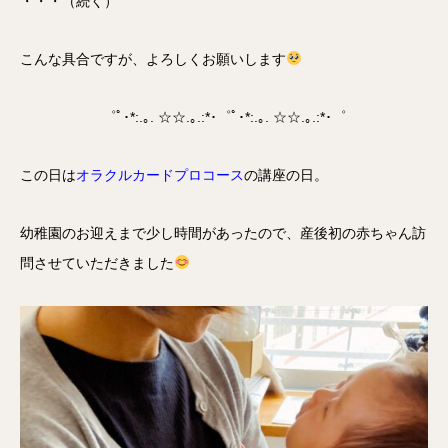
・・・（続く）
こんな具合ですが、よろしくお願いします
゜ﾟ･*:.｡. ☆☆.｡.:*･゜ﾟ･*:.｡. ☆☆.｡.:*･゜
この日は
オラクルカードプロコース
の講座の日。
幼稚園のお迎えまで少し時間があったので、産後初の赤ちゃん訪
問させていただきました