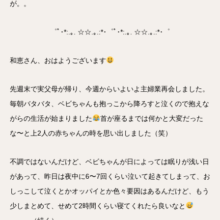
が。。
゜ﾟ･*:.｡. ☆☆.｡.:*･゜ﾟ･*:.｡. ☆☆.｡.:*･゜
和恵さん、おはようございます
先週末で実父母が帰り、今週からいよいよ主婦業再会しました。
毎朝バタバタ、ベビちゃんも抱っこから降ろすと泣くので抱えな
がらの生活が始まりました
首が座るまでは何かと大変だった
な〜と上2人の赤ちゃんの時を思い出しました（笑）
不調ではないんだけど、ベビちゃんが日によっては眠りが浅い日
があって、昨日は夜中に6〜7回くらい泣いて起きてしまって、お
しっこして泣くとかオッパイとか色々要因はあるんだけど、もう
少しまとめて、せめて2時間くらい寝てくれたら良いなと