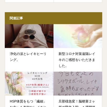
関連記事
浄化の涙とレイキヒーリ
新型コロナ対策遠隔レイ
ング。
キのご感想をいただきま
した。
HSP体質をもつ「繊細」
旦那様急変！脳梗塞２ヶ