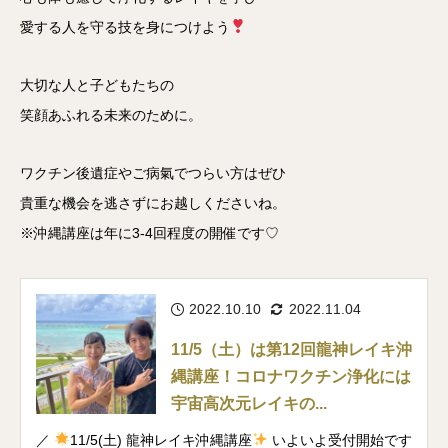
愛する人を守る技を身につけよう
大切な人と子どもたちの
笑顔あふれる未来のために。
ワクチン後遺症やご病氣でつらい方はぜひ
貴重な機会を逃さずにお越しくださいね。
※沖縄講座は年に3-4回程度の開催です♡
2022.10.10
2022.11.04
11/5（土）は第12回龍神レイキ沖
縄講座！コロナワクチン浄化には
宇宙高次元レイキの...
／
11/5(土) 龍神レイキ沖縄講座
いよいよ受付開始です