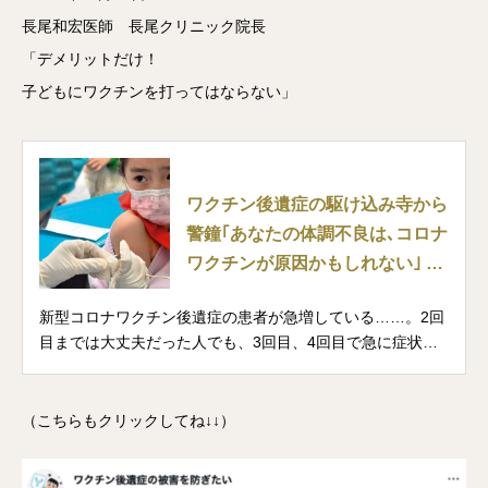
長尾和宏医師 長尾クリニック院長
「デメリットだけ！
子どもにワクチンを打ってはならない」
ワクチン後遺症の駆け込み寺から
警鐘｢あなたの体調不良は､コロナ
ワクチンが原因かもしれない｣ 死
亡数がワクチン接種開始の年から
新型コロナワクチン後遺症の患者が急増している……。2回
急増しているのはなぜか
目までは大丈夫だった人でも、3回目、4回目で急に症状が
出る場合もある。これはデマではなく現実である。「ワク
チン後遺症の駆け込み寺」と言われる長尾クリニック（兵
庫県尼崎市）長尾和宏医師が、医療現場で診察した事例を
（こちらもクリックしてね↓↓）
もとに、新型コロナワクチンの危険性を警鐘する。9月22日
（木）発売の「プレジデント」（2022年10月14日号）の特