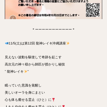
＊ーーーーーーーーーーー＊
11/5(土)は第12回 龍神レイキ沖縄講座
見えない波動を駆使して奇跡を起こす
高次元の神々様から師匠が授かりし秘技
” 龍神レイキ
”
眠っていた意識を覚醒し
美しいオーラを身にまとい
心も体も癒せる霊止（ひと）に
人をも自分をも癒せる霊止（ひと）に