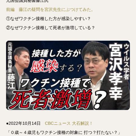
元国会議員秘書藤江氏
前編 藤江の疑問を宮沢先生にぶつけてみた。
①なぜワクチン接種した方が感染しやすい？
②なぜワクチン接種して死者が激増している？
●2022年10月14日
CBCニュース 大石解説！
「０歳～４歳児もワクチン接種の対象に 打つ？打たない？」