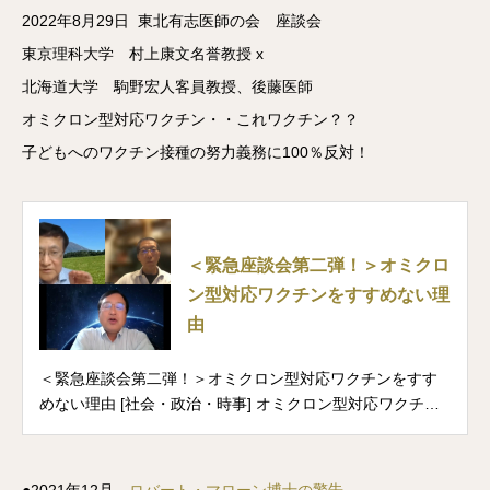
2022年8月29日 東北有志医師の会 座談会
東京理科大学 村上康文名誉教授 x
北海道大学 駒野宏人客員教授、後藤医師
オミクロン型対応ワクチン・・これワクチン？？
子どもへのワクチン接種の努力義務に100％反対！
＜緊急座談会第二弾！＞オミクロ
ン型対応ワクチンをすすめない理
由
＜緊急座談会第二弾！＞オミクロン型対応ワクチンをすす
めない理由 [社会・政治・時事] オミクロン型対応ワクチン
の追加接種！？とんでもない！！ 日本は、国民の８０％ぐ
らいが２回以上の...