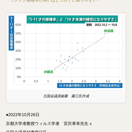
遺伝子ワクチンが接種されるのも史上初です。これまでの
ワクチンと違い、遺伝子が細胞内でどれだけの期間残るの
か予
元国会議員秘書 藤江氏作成
●2022年10月26日
京都大学准教授ウィルス学者 宮沢孝幸先生 x