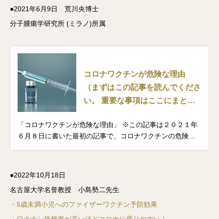
●2021年6月9日 荒川央博士
分子腫瘍学研究所 (ミラノ)所属
コロナワクチンが危険な理由
（まずはこの記事を読んでくださ
い。 重要な事項はここにまとめ
ています。）｜荒川央 (あらかわ
「コロナワクチンが危険な理由」 ※この記事は２０２１年
ひろし)
６月８日に書いた最初の記事で、コロナワクチンの危険性
に関する総括的な内容となっています。記事内の情報にア
ップデートがあった場合等には随時修正しますが、その際
は修正した箇所に日時を明記し、理由や詳細はコメント欄
●2022年10月18日
にて補足しています。 １）遺伝子ワクチンである コロナワ
名古屋大学名誉教授 小島勢二先生
クチンはDNAワクチンまたはRNAワクチンで、コロナウイ
ルスの遺伝子をワクチンとして使っています。遺伝子ワク
・5歳未満小児へのファイザーワクチン予防効果
チンは現在まだ研究途上の実験段階で、人間用に大規模で
・ワクチン接種率が高いほどコロナに罹りやすい！